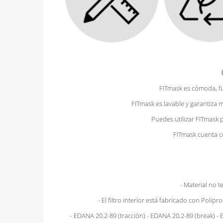
FITmask es cómoda, fu
FITmask es lavable y garantiza 
Puedes utilizar FITmask 
FITmask cuenta co
- Material no t
- El filtro interior está fabricado con Polip
- EDANA 20.2-89 (tracción) - EDANA 20.2-89 (break) - E