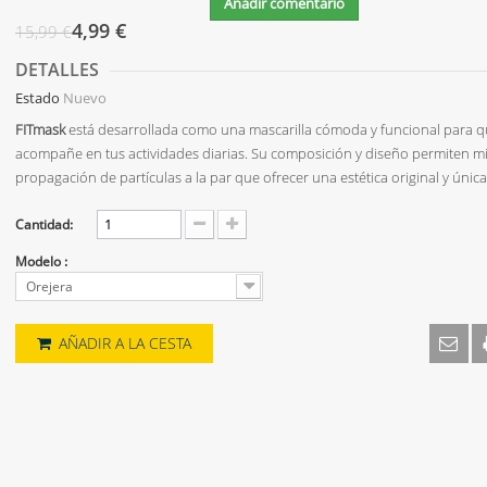
Añadir comentario
4,99 €
15,99 €
DETALLES
Estado
Nuevo
FITmask
está desarrollada como una mascarilla cómoda y funcional para q
acompañe en tus actividades diarias. Su composición y diseño permiten mi
propagación de partículas a la par que ofrecer una estética original y única
Cantidad:
Modelo :
Orejera
AÑADIR A LA CESTA