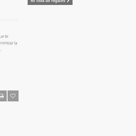
Mi lista de regalos
ue te
nimizar la
.