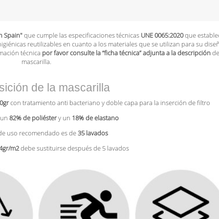
n Spain"
que cumple las especificaciones técnicas
UNE 0065:2020
que estable
giénicas reutilizables en cuanto a los materiales que se utilizan para su disen
rmación técnica
por favor consulte la “ficha técnica” adjunta a la descripción
de
mascarilla.
ción de la mascarilla
30gr
con tratamiento anti bacteriano y doble capa para la inserción de filtro
 un
82% de poliéster
y un
18% de elastano
 de uso recomendado es de
35 lavados
 44gr/m2
debe sustituirse después de 5 lavados