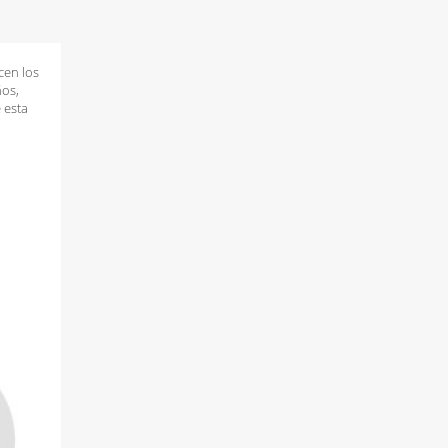
cen los
̃os,
 esta